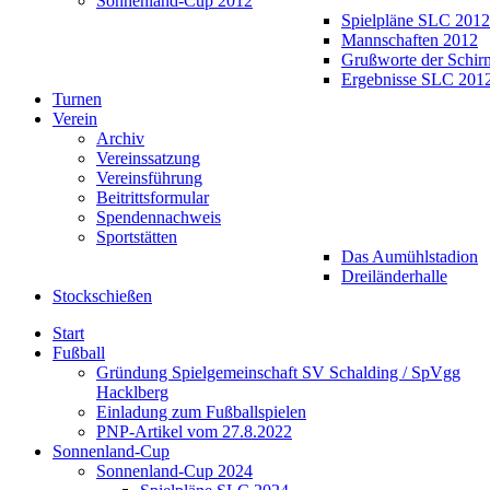
Sonnenland-Cup 2012
Spielpläne SLC 2012
Mannschaften 2012
Grußworte der Schir
Ergebnisse SLC 201
Turnen
Verein
Archiv
Vereinssatzung
Vereinsführung
Beitrittsformular
Spendennachweis
Sportstätten
Das Aumühlstadion
Dreiländerhalle
Stockschießen
Start
Fußball
Gründung Spielgemeinschaft SV Schalding / SpVgg
Hacklberg
Einladung zum Fußballspielen
PNP-Artikel vom 27.8.2022
Sonnenland-Cup
Sonnenland-Cup 2024