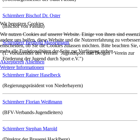
Schirmherr Bischof Dr. Oster
Wir benutzen Cookies
(Bischof von Passau)
Wir nutzen Cookies auf unserer Website. Einige von ihnen sind essenzie
andere uns helfen, diese Website und die Nutzererfahrung zu verbesser
Schirmherr Berthold Musselmann
entscheiden, ob Sie die Cookies zulassen möchten. Bitte beachten Sie
mehr alle Funktionalitäten der Seite zur Verfügung stehen.
(1. Vorsitzender des Vereins "Jugendsport statt Drogen - Verein zur
Förderung der Jugend durch Sport e.V.")
Akzeptieren
Ablehnen
Weitere Informationen
Schirmherr Rainer Haselbeck
(Regierungspräsident von Niederbayern)
Schirmherr Florian Weißmann
(BFV-Verbands-Jugendleiters)
Schirmherr Stephan Marold
(Direktor der Brauerei Hacklberg)