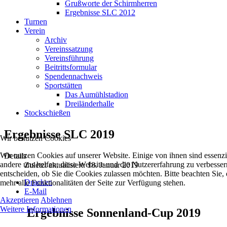
Grußworte der Schirmherren
Ergebnisse SLC 2012
Turnen
Verein
Archiv
Vereinssatzung
Vereinsführung
Beitrittsformular
Spendennachweis
Sportstätten
Das Aumühlstadion
Dreiländerhalle
Stockschießen
Ergebnisse SLC 2019
Wir benutzen Cookies
Wir nutzen Cookies auf unserer Website. Einige von ihnen sind essenzie
Details
andere uns helfen, diese Website und die Nutzererfahrung zu verbesser
Zuletzt aktualisiert: 18. Januar 2019
entscheiden, ob Sie die Cookies zulassen möchten. Bitte beachten Sie
Drucken
mehr alle Funktionalitäten der Seite zur Verfügung stehen.
E-Mail
Akzeptieren
Ablehnen
Weitere Informationen
Ergebnisse Sonnenland-Cup 2019