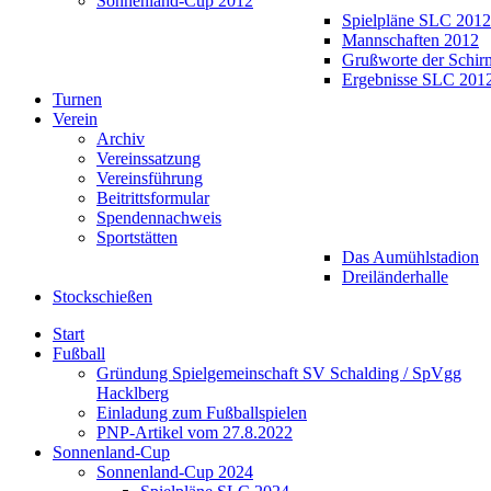
Sonnenland-Cup 2012
Spielpläne SLC 2012
Mannschaften 2012
Grußworte der Schir
Ergebnisse SLC 201
Turnen
Verein
Archiv
Vereinssatzung
Vereinsführung
Beitrittsformular
Spendennachweis
Sportstätten
Das Aumühlstadion
Dreiländerhalle
Stockschießen
Start
Fußball
Gründung Spielgemeinschaft SV Schalding / SpVgg
Hacklberg
Einladung zum Fußballspielen
PNP-Artikel vom 27.8.2022
Sonnenland-Cup
Sonnenland-Cup 2024