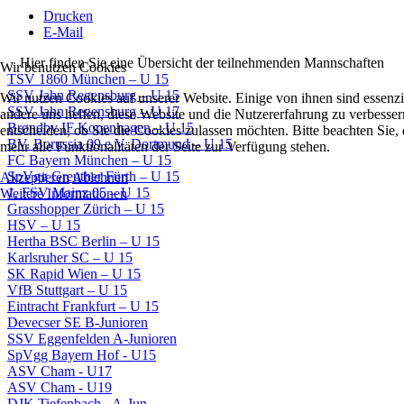
Drucken
E-Mail
Hier finden Sie eine Übersicht der teilnehmenden Mannschaften
Wir benutzen Cookies
TSV 1860 München – U 15
SSV Jahn Regensburg – U 15
Wir nutzen Cookies auf unserer Website. Einige von ihnen sind essenzie
SSV Jahn Regensburg – U 17
andere uns helfen, diese Website und die Nutzererfahrung zu verbesser
Brøndby IF Kopenhagen – U 15
entscheiden, ob Sie die Cookies zulassen möchten. Bitte beachten Sie
BV. Borussia 09 e.V. Dortmund – U 15
mehr alle Funktionalitäten der Seite zur Verfügung stehen.
FC Bayern München – U 15
SpVgg Greuther Fürth – U 15
Akzeptieren
Ablehnen
1. FSV Mainz 05 – U 15
Weitere Informationen
Grasshopper Zürich – U 15
HSV – U 15
Hertha BSC Berlin – U 15
Karlsruher SC – U 15
SK Rapid Wien – U 15
VfB Stuttgart – U 15
Eintracht Frankfurt – U 15
Devecser SE B-Junioren
SSV Eggenfelden A-Junioren
SpVgg Bayern Hof - U15
ASV Cham - U17
ASV Cham - U19
DJK Tiefenbach - A-Jun