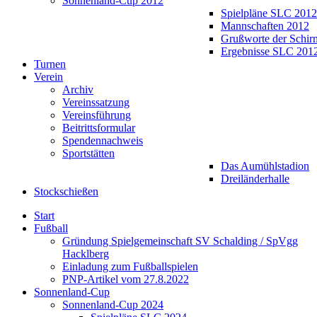
Sonnenland-Cup 2012
Spielpläne SLC 2012
Mannschaften 2012
Grußworte der Schir
Ergebnisse SLC 201
Turnen
Verein
Archiv
Vereinssatzung
Vereinsführung
Beitrittsformular
Spendennachweis
Sportstätten
Das Aumühlstadion
Dreiländerhalle
Stockschießen
Start
Fußball
Gründung Spielgemeinschaft SV Schalding / SpVgg
Hacklberg
Einladung zum Fußballspielen
PNP-Artikel vom 27.8.2022
Sonnenland-Cup
Sonnenland-Cup 2024