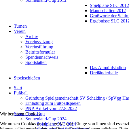
Sonnenland-Cup 2012
Spielpläne SLC 2012
Mannschaften 2012
Grußworte der Schir
Ergebnisse SLC 201
Turnen
Verein
Archiv
Vereinssatzung
Vereinsführung
Beitrittsformular
Spendennachweis
Sportstätten
Das Aumühlstadion
Dreiländerhalle
Stockschießen
Start
Fußball
Gründung Spielgemeinschaft SV Schalding / SpVgg Ha
Einladung zum Fußballspielen
PNP-Artikel vom 27.8.2022
Sonnenland-Cup
Wir benutzen Cookies
Sonnenland-Cup 2024
Wir nutzen Cookies auf unserer Website. Einige von ihnen sind essenzi
Spielpläne SLC 2024
können selbst entscheiden, ob Sie die Cookies zulassen möchten. Bitte