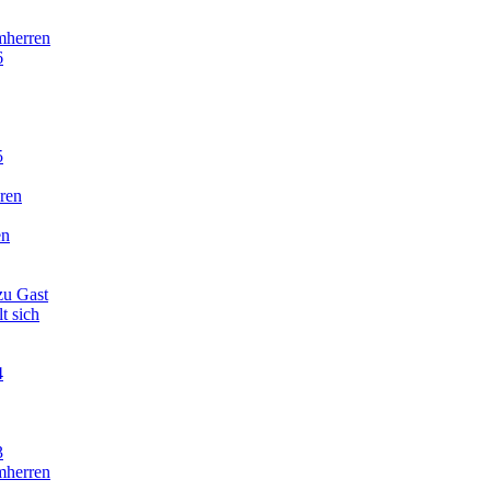
mherren
6
5
oren
en
zu Gast
t sich
4
3
mherren