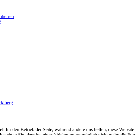
mherren
2
cklberg
ell für den Betrieb der Seite, während andere uns helfen, diese Websit
 beachten Sie, dass bei einer Ablehnung womöglich nicht mehr alle Funk