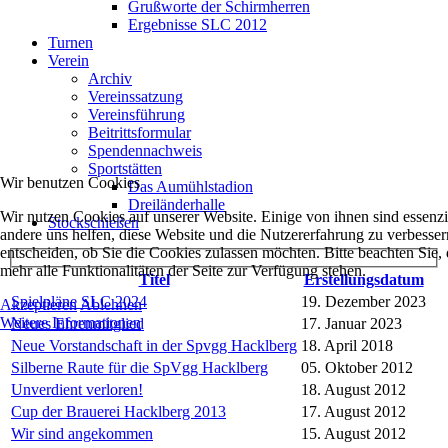
Grußworte der Schirmherren
Ergebnisse SLC 2012
Turnen
Verein
Archiv
Vereinssatzung
Vereinsführung
Beitrittsformular
Spendennachweis
Sportstätten
Wir benutzen Cookies
Das Aumühlstadion
Dreiländerhalle
Wir nutzen Cookies auf unserer Website. Einige von ihnen sind essenzie
Stockschießen
andere uns helfen, diese Website und die Nutzererfahrung zu verbesser
entscheiden, ob Sie die Cookies zulassen möchten. Bitte beachten Sie
mehr alle Funktionalitäten der Seite zur Verfügung stehen.
Titel
Erstellungsdatum
Spielpläne SLC 2024
19. Dezember 2023
Akzeptieren
Ablehnen
Weitere Informationen
Neues Ehrenmitglied
17. Januar 2023
Neue Vorstandschaft in der Spvgg Hacklberg
18. April 2018
Silberne Raute für die SpVgg Hacklberg
05. Oktober 2012
Unverdient verloren!
18. August 2012
Cup der Brauerei Hacklberg 2013
17. August 2012
Wir sind angekommen
15. August 2012