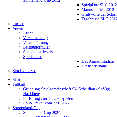
Sonnenland-Cup 2012
Spielpläne SLC 2012
Mannschaften 2012
Grußworte der Schir
Ergebnisse SLC 201
Turnen
Verein
Archiv
Vereinssatzung
Vereinsführung
Beitrittsformular
Spendennachweis
Sportstätten
Das Aumühlstadion
Dreiländerhalle
Stockschießen
Start
Fußball
Gründung Spielgemeinschaft SV Schalding / SpVgg
Hacklberg
Einladung zum Fußballspielen
PNP-Artikel vom 27.8.2022
Sonnenland-Cup
Sonnenland-Cup 2024