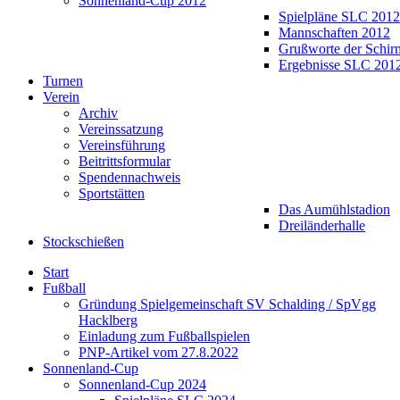
Sonnenland-Cup 2012
Spielpläne SLC 2012
Mannschaften 2012
Grußworte der Schir
Ergebnisse SLC 201
Turnen
Verein
Archiv
Vereinssatzung
Vereinsführung
Beitrittsformular
Spendennachweis
Sportstätten
Das Aumühlstadion
Dreiländerhalle
Stockschießen
Start
Fußball
Gründung Spielgemeinschaft SV Schalding / SpVgg
Hacklberg
Einladung zum Fußballspielen
PNP-Artikel vom 27.8.2022
Sonnenland-Cup
Sonnenland-Cup 2024