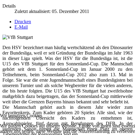
Details
Zuletzt aktualisiert: 05. Dezember 2011
Drucken
E-Mail
Den HSV bezeichnet man häufig wertschätzend als den Dinosaurier
der Bundesliga, weil er seit Gründung der Bundesliga im Jahr 1963
in dieser Liga spielt. Was der HSV für die Bundesliga ist, ist die
U15 des VfB Stuttgart für den Sonnenland-Cup. Die Mannschaft
gehört seit dem 1. Sonnenland-Cup im Januar 2000 zu den
Teilnehmern, beim Sonnenland-Cup 2012 also zum 13. Mal in
Folge. Sie war die erste Jugendmannschaft eines Bundesligisten bei
unserem Turnier und als solche Wegbereiter für die vielen anderen,
die bis heute folgten. Die U15 des VfB Stuttgart hat zweifelsohne
maßgeblich dazu beigetragen, das der Sonnenland-Cup mittlerweile
weit über die Grenzen Bayerns hinaus bekannt und sehr beliebt ist.
Die Mannschaft gehört auch in diesem Jahr wieder zum
Favoritenkreis. Zum Kader gehören 20 Spieler. Alle sind, wie der
Wir benutzen Cookies
nachfolgenden Übersicht des Kaders zu entnehmen ist,
Auswahlspieler, fünf davon mit Berufungen des DFB. In der
Wir nutzen Cookies auf unserer Website. Einige von ihnen sind essenzie
laufenden Saison nimmt die Mannschaft einen Platz im oberen
andere uns helfen, diese Website und die Nutzererfahrung zu verbesser
Tabellendrittel der Regionalliga Süd ein.