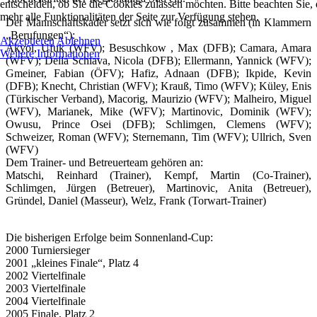
entscheiden, ob Sie die Cookies zulassen möchten. Bitte beachten Sie
mehr alle Funktionalitäten der Seite zur Verfügung stehen.
Der Mannschaftskader setzt sich wie folgt zusammen (in Klammern
„Berufungen“):
Akzeptieren
Ablehnen
Akyol, Ufuk (WFV); Besuschkow , Max (DFB); Camara, Amara
Weitere Informationen
(WFV); Della Schiava, Nicola (DFB); Ellermann, Yannick (WFV);
Gmeiner, Fabian (ÖFV); Hafiz, Adnaan (DFB); Ikpide, Kevin
(DFB); Knecht, Christian (WFV); Krauß, Timo (WFV); Küley, Enis
(Türkischer Verband), Macorig, Maurizio (WFV); Malheiro, Miguel
(WFV), Marianek, Mike (WFV); Martinovic, Dominik (WFV);
Owusu, Prince Osei (DFB); Schlimgen, Clemens (WFV);
Schweizer, Roman (WFV); Sternemann, Tim (WFV); Ullrich, Sven
(WFV)
Dem Trainer- und Betreuerteam gehören an:
Matschi, Reinhard (Trainer), Kempf, Martin (Co-Trainer),
Schlimgen, Jürgen (Betreuer), Martinovic, Anita (Betreuer),
Gründel, Daniel (Masseur), Welz, Frank (Torwart-Trainer)
Die bisherigen Erfolge beim Sonnenland-Cup:
2000 Turniersieger
2001 „kleines Finale“, Platz 4
2002 Viertelfinale
2003 Viertelfinale
2004 Viertelfinale
2005 Finale, Platz 2